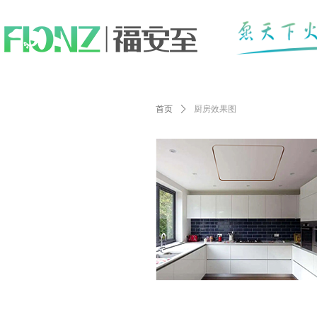
容
首页
ꄲ
厨房效果图